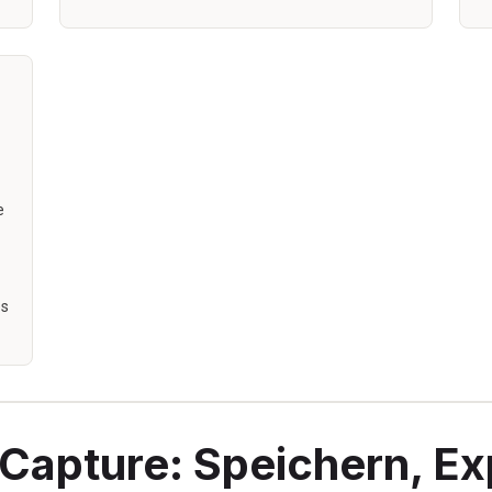
e
es
n Capture: Speichern, Ex