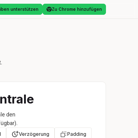
liben unterstützen
Zu Chrome hinzufügen
.
ntrale
hle den
ügbar).
l
Verzögerung
Padding