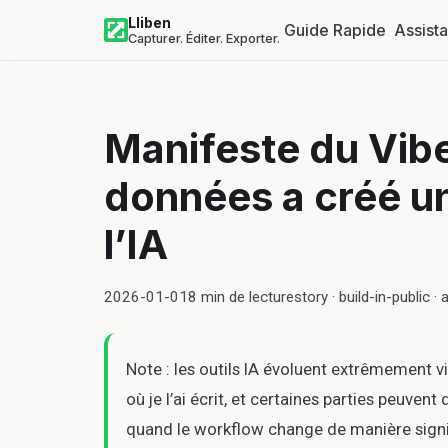
Lliben
Guide Rapide
Assist
Capturer. Éditer. Exporter.
Manifeste du Vibe
données a créé u
l’IA
2026-01-01
8
min de lecture
story · build-in-public · a
Note : les outils IA évoluent extrêmement 
où je l’ai écrit, et certaines parties peuven
quand le workflow change de manière signi