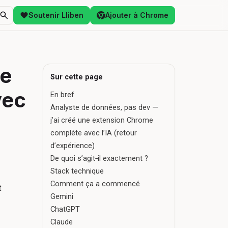
Soutenir Lliben
Ajouter à Chrome
de
Sur cette page
vec
En bref
Analyste de données, pas dev —
j’ai créé une extension Chrome
complète avec l’IA (retour
d’expérience)
De quoi s’agit‑il exactement ?
Stack technique
Comment ça a commencé
t
Gemini
ChatGPT
Claude