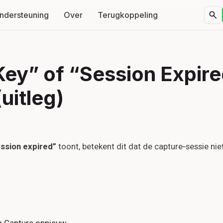
ndersteuning
Over
Terugkoppeling
Key” of “Session Expir
(uitleg)
ession expired”
toont, betekent dit dat de capture‑sessie nie