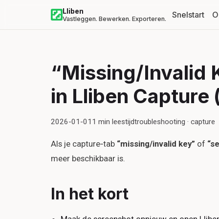
Lliben
Snelstart
O
Vastleggen. Bewerken. Exporteren.
“Missing/Invalid 
in Lliben Capture 
2026-01-01
1
min leestijd
troubleshooting · capture
Als je capture‑tab
“missing/invalid key”
of
“s
meer beschikbaar is.
In het kort