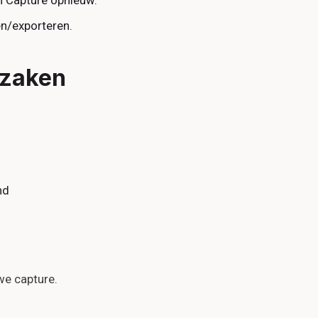
n Capture opnieuw.
en/exporteren.
rzaken
nd
we capture.