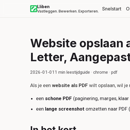
Lliben
Snelstart
O
Vastleggen. Bewerken. Exporteren.
Website opslaan 
Letter, Aangepast
2026-01-01
1
min leestijd
guide · chrome · pdf
Als je een
website als PDF
wilt opslaan, wil j
een
schone PDF
(paginering, marges, klaar 
een
lange screenshot
omzetten naar PDF (
In het kort