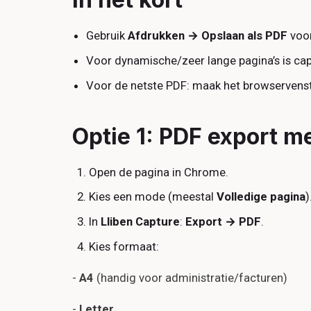
Gebruik
Afdrukken → Opslaan als PDF
voor
Voor dynamische/zeer lange pagina’s is ca
Voor de netste PDF: maak het browservenste
Optie 1: PDF export m
Open de pagina in Chrome.
Kies een mode (meestal
Volledige pagina
)
In
Lliben Capture
:
Export → PDF
.
Kies formaat:
-
A4
(handig voor administratie/facturen)
-
Letter