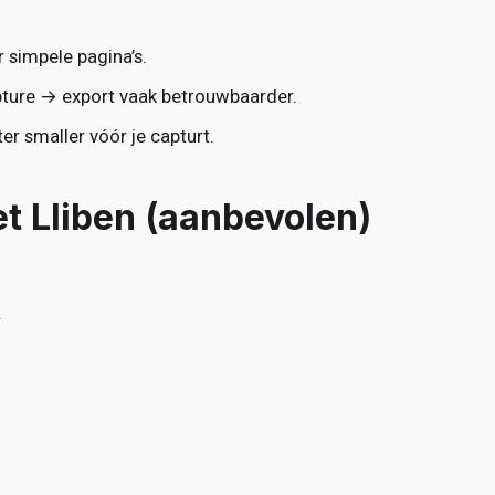
 simpele pagina’s.
pture → export vaak betrouwbaarder.
r smaller vóór je capturt.
et Lliben (aanbevolen)
.