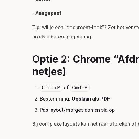
-
Aangepast
Tip: wil je een “document‑look”? Zet het ven
pixels = betere paginering.
Optie 2: Chrome “Afdru
netjes)
of
Ctrl+P
Cmd+P
Bestemming:
Opslaan als PDF
Pas layout/marges aan en sla op
Bij complexe layouts kan het raar afbreken of