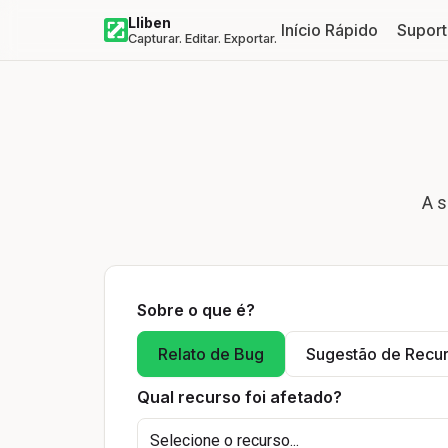
Lliben
Início Rápido
Supor
Capturar. Editar. Exportar.
A s
Sobre o que é?
Relato de Bug
Sugestão de Recu
Qual recurso foi afetado?