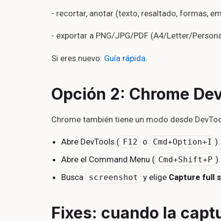
- recortar, anotar (texto, resaltado, formas, em
- exportar a PNG/JPG/PDF (A4/Letter/Persona
Si eres nuevo:
Guía rápida
.
Opción 2: Chrome DevT
Chrome también tiene un modo desde DevToo
Abre DevTools (
o
).
F12
Cmd+Option+I
Abre el Command Menu (
).
Cmd+Shift+P
Busca
y elige
Capture full 
screenshot
Fixes: cuando la capt