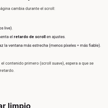
página cambia durante el scroll:
s live).
menta el
retardo de scroll
en ajustes.
az la ventana más estrecha (menos píxeles = más fiable).
a el contenido primero (scroll suave), espera a que se
 retardo.
ar limpio