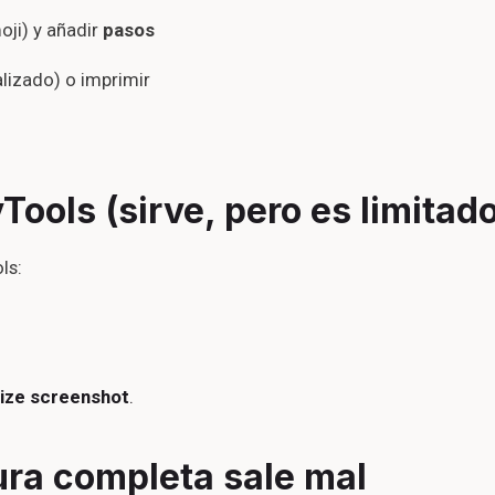
oji) y añadir
pasos
lizado) o imprimir
ools (sirve, pero es limitad
ls:
size screenshot
.
ura completa sale mal