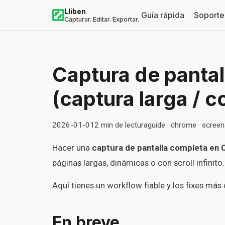
Lliben
Guía rápida
Soporte
Capturar. Editar. Exportar.
Captura de panta
(captura larga / c
2026-01-01
2
min de lectura
guide · chrome · scree
Hacer una
captura de pantalla completa en
páginas largas, dinámicas o con scroll infinito.
Aquí tienes un workflow fiable y los fixes más
En breve