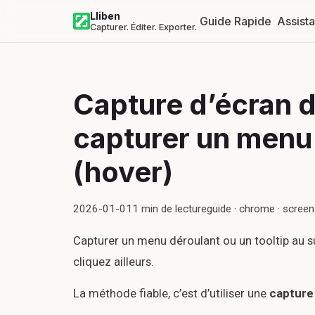
Lliben
Guide Rapide
Assist
Capturer. Éditer. Exporter.
Capture d’écran 
capturer un menu 
(hover)
2026-01-01
1
min de lecture
guide · chrome · scree
Capturer un menu déroulant ou un tooltip au sur
cliquez ailleurs.
La méthode fiable, c’est d’utiliser une
capture 