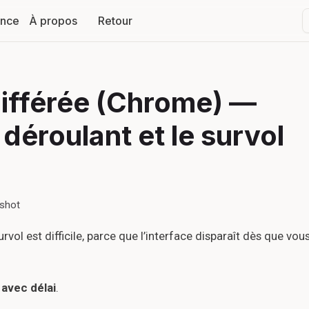
ance
À propos
Retour
différée (Chrome) —
déroulant et le survol
nshot
vol est difficile, parce que l’interface disparaît dès que vou
avec délai
.