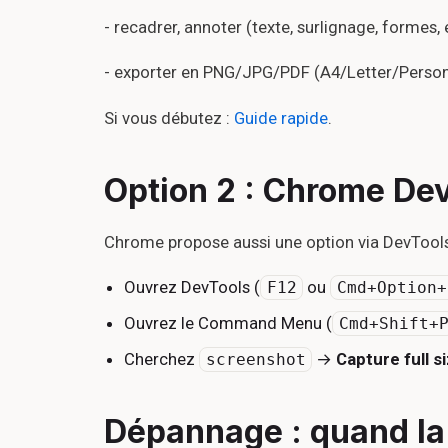
- recadrer, annoter (texte, surlignage, formes,
- exporter en PNG/JPG/PDF (A4/Letter/Person
Si vous débutez :
Guide rapide
.
Option 2 : Chrome DevT
Chrome propose aussi une option via DevTools
Ouvrez DevTools (
ou
F12
Cmd+Option+
Ouvrez le Command Menu (
Cmd+Shift+
Cherchez
→
Capture full s
screenshot
Dépannage : quand la 