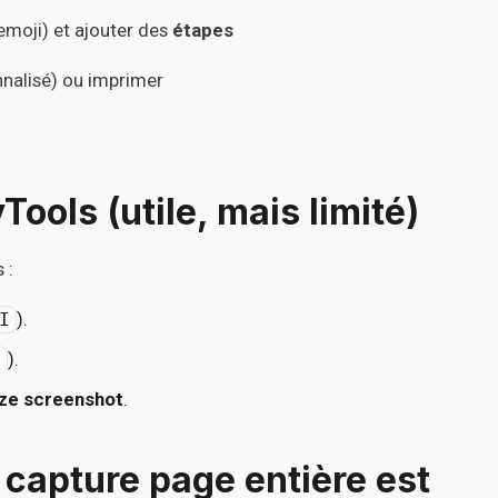
 emoji) et ajouter des
étapes
nalisé) ou imprimer
ools (utile, mais limité)
 :
).
I
).
P
ize screenshot
.
capture page entière est