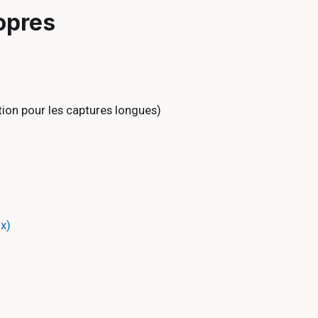
opres
tion pour les captures longues)
x)