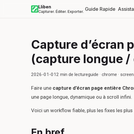
Lliben
Guide Rapide
Assist
Capturer. Éditer. Exporter.
Capture d’écran 
(capture longue / 
2026-01-01
2
min de lecture
guide · chrome · scree
Faire une
capture d’écran page entière Chr
une page longue, dynamique ou à scroll infini.
Voici un workflow fiable, plus les fixes les plu
En bref