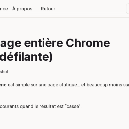
ance
À propos
Retour
page entière Chrome
défilante)
nshot
ome
est simple sur une page statique… et beaucoup moins su
s courants quand le résultat est “cassé”.