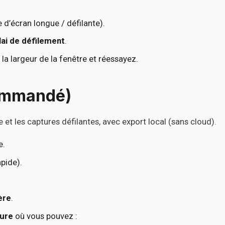
 d’écran longue / défilante).
lai de défilement
.
 la largeur de la fenêtre et réessayez.
commandé)
 et les captures défilantes, avec export local (sans cloud).
e.
apide).
ère
.
ture
où vous pouvez :