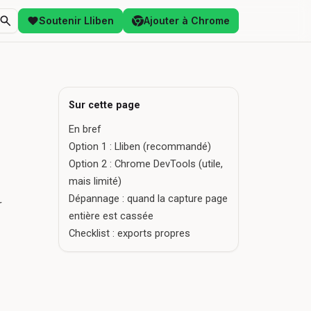
Soutenir Lliben
Ajouter à Chrome
Sur cette page
En bref
Option 1 : Lliben (recommandé)
Option 2 : Chrome DevTools (utile,
mais limité)
Dépannage : quand la capture page
r
entière est cassée
Checklist : exports propres