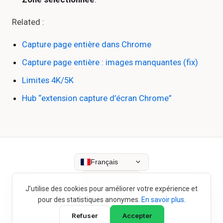
Related :
Capture page entière dans Chrome
Capture page entière : images manquantes (fix)
Limites 4K/5K
Hub “extension capture d’écran Chrome”
Français
J’utilise des cookies pour améliorer votre expérience et
Blog
Histoire de création
Confidentialité
Cookies
pour des statistiques anonymes.
En savoir plus
.
Refuser
Accepter