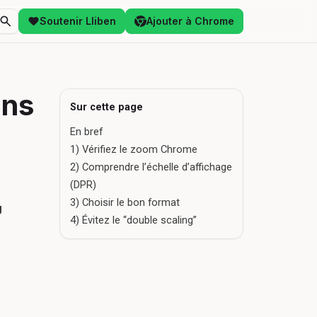
Soutenir Lliben
Ajouter à Chrome
ans
Sur cette page
En bref
1) Vérifiez le zoom Chrome
2) Comprendre l’échelle d’affichage
(DPR)
3) Choisir le bon format
g
4) Évitez le “double scaling”