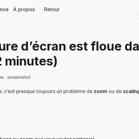
ance
À propos
Retour
re d’écran est floue d
2 minutes)
me · screenshot
e, c’est presque toujours un problème de
zoom
ou de
scalin