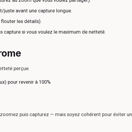
turez au zoom que vous voulez partager).
t/juste avant une capture longue.
flouter les détails).
ès capture si vous voulez le maximum de netteté.
hrome
etteté perçue.
x) pour revenir à 100%
d, zoomez puis capturez — mais soyez cohérent pour éviter u