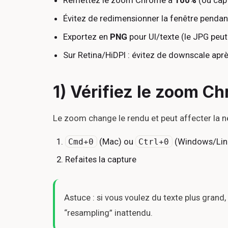
Remettez le zoom Chrome à
100%
(ou cap
Évitez de redimensionner la fenêtre pendan
Exportez en
PNG
pour UI/texte (le JPG peut 
Sur Retina/HiDPI : évitez de downscale apr
1) Vérifiez le zoom C
Le zoom change le rendu et peut affecter la n
(Mac) ou
(Windows/Linu
Cmd+0
Ctrl+0
Refaites la capture
Astuce : si vous voulez du texte plus gran
“resampling” inattendu.