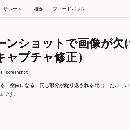
サポート
概要
フィードバック
ーンショットで画像が欠
キャプチャ修正）
e · screenshot
る
、
空白になる
、
同じ部分が繰り返される
場合、たいてい
因です。