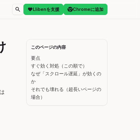
Llibenを支援
Chromeに追加
け
このページの内容
要点
すぐ効く対処（この順で）
なぜ「スクロール遅延」が効くの
か
それでも壊れる（超長いページの
は
場合）