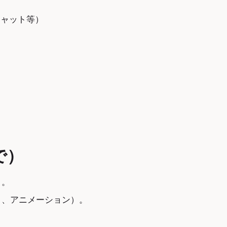
チャット等）
で）
）。
ト、アニメーション）。