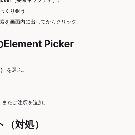
icker
（要素キャプチャ）。
っくり狙う。
素を画面内に出してからクリック。
ement Picker
r）
を選ぶ。
出し、または注釈を追加。
ト（対処）